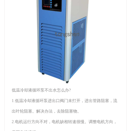
低温冷却液循环泵不出水怎么办?
1.低温冷却液循环泵进出口阀门未打开，进出管路阻塞，流
出叶轮阻塞。解决办法，去除阻塞物。
2.电机运行方向不对，电机缺相转速很慢。调整电机方向，