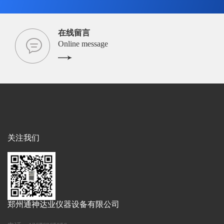
在线留言
Online message
关注我们
郑州通神达业仪器设备有限公司