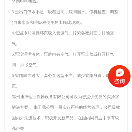
坚固电机接线。
3.进出口供水不足，吸程过高，底阀漏水。停机检查、调整
(自来水管和带吸程使用易出现此现象)。
4.低温冷却液循环泵吸入管漏气。拧紧各密封面，排除空
气。
5.泵没灌满液体，泵腔内有空气。打开泵上盖或打开排气
阀，排尽空气。
6.管路阻力过大，离心泵选型不当。减少管路弯道，重新选
泵。
郑州通神达业仪器设备有限公司可以为您提供优质的实验室
解决方案 。由于我公司一贯实行严格的经营管理，公司吸收
国内外先进技术，积极开发新产品，在国内同行业中享有较
高声誉。