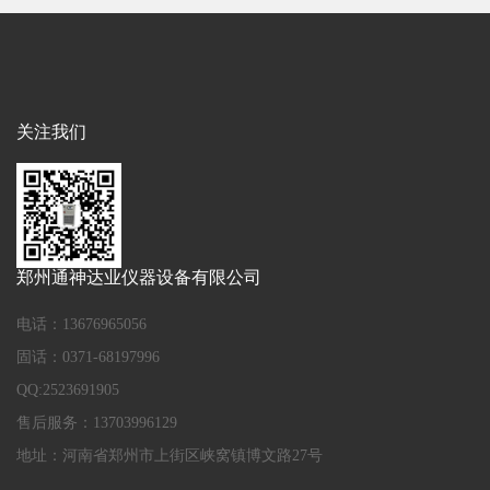
关注我们
郑州通神达业仪器设备有限公司
电话：13676965056
固话：0371-68197996
QQ:2523691905
售后服务：13703996129
地址：河南省郑州市上街区峡窝镇博文路27号