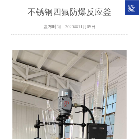
不锈钢四氟防爆反应釜
发布时间：2020年11月05日