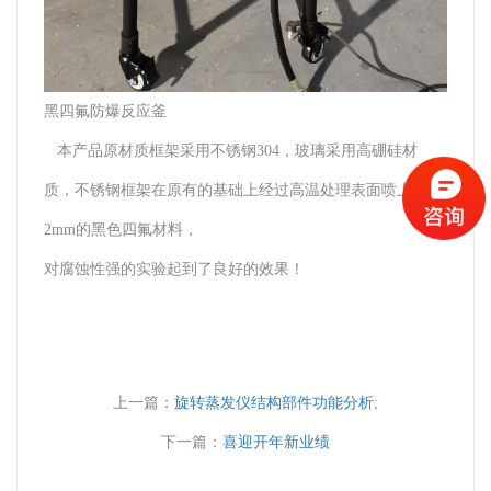
黑四氟防爆反应釜
本产品原材质框架采用不锈钢304，玻璃采用高硼硅材
质，不锈钢框架在原有的基础上经过高温处理表面喷上1-
2mm的黑色四氟材料，
对腐蚀性强的实验起到了良好的效果！
上一篇：
旋转蒸发仪结构部件功能分析
;
下一篇：
喜迎开年新业绩