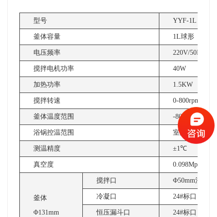
型号
YYF-1L
釜体容量
1L球形
电压频率
220V/50HZ
搅拌电机功率
40W
加热功率
1.5KW
搅拌转速
0-800rpm/min
釜体温度范围
-80℃~ +250℃
浴锅控温范围
室温-180℃
测温精度
±1℃
真空度
0.098Mpa
搅拌口
Φ50mm法兰口
冷凝口
24#标口
釜体
Φ131mm
恒压漏斗口
24#标口