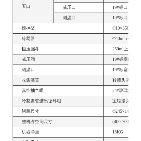
五口
减压口
19#标口
测温口
19#标口
搅拌桨
Φ10×350H(m
冷凝器
Φ40mm×350
恒压漏斗
250ml上24#
减压阀
19#标塞阀 
测温口
19#标塞玻璃
收集装置
转接头两个、2
真空抽气咀
24#玻璃抽气
冷凝盘管进出循环咀
宝塔接头外径1
锅胆尺寸
Φ245×140H(m
整机占空间尺寸
(400-700)×3
机器净重
18KG