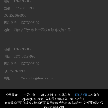
电话：13676965056
固话：0371-68197996
QQ:2523691905
售后服务：13703996129
地址：河南省郑州市上街区峡窝镇博文路27号
电话：13676965056
固话：0371-68197996
售后服务：13703996129
QQ:2523691905
网址： http://www.tongshen17.com
公司简介
|
产品中心
|
成功案例
|
在线留言
网站地图
版权所有
CopyRight © 2020 备案号：
豫ICP备19014535号-1
高低温循环泵,低温冷却液循环泵,双层玻璃反应釜,旋转蒸发仪_郑州通神达业仪
器设备有限公司