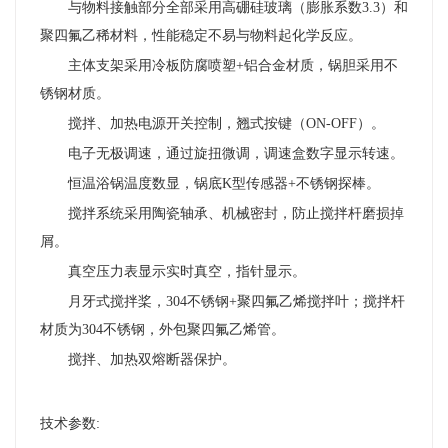
与物料接触部分全部采用高硼硅玻璃（膨胀系数3.3）和
聚四氟乙稀材料，性能稳定不易与物料起化学反应。
主体支架采用冷板防腐喷塑+铝合金材质，锅胆采用不
锈钢材质。
搅拌、加热电源开关控制，翘式按键（ON-OFF）。
电子无极调速，通过旋扭微调，调速盒数字显示转速。
恒温浴锅温度数显，锅底K型传感器+不锈钢探棒。
搅拌系统采用陶瓷轴承、机械密封，防止搅拌杆磨损掉
屑。
真空压力表显示实时真空，指针显示。
月牙式搅拌桨，304不锈钢+聚四氟乙烯搅拌叶；搅拌杆
材质为304不锈钢，外包聚四氟乙烯管。
搅拌、加热双熔断器保护。
技术参数: